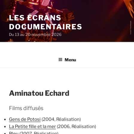
Aller
au
LES ÉCRANS
contenu
principal
DOCUMENTAIRES
Du 13 au 20 novembre 2026
Menu
Aminatou Echard
Films diffusés
Gens de Potosi
(2004, Réalisation)
La Petite fille et la mer
(2006, Réalisation)
Bleu
(2007, Réalisation)