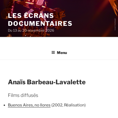
Aller
au
LES ÉCRANS
contenu
principal
DOCUMENTAIRES
Du 13 au 20 novembre 2026
Menu
Anaïs Barbeau-Lavalette
Films diffusés
Buenos Aires, no llores
(2002, Réalisation)