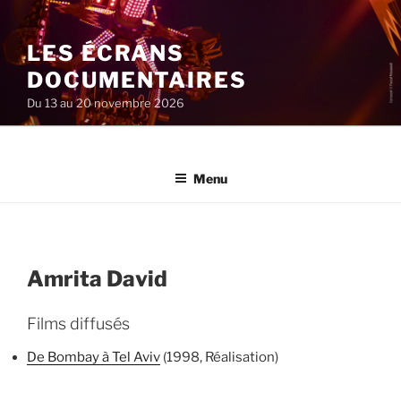
Aller
au
LES ÉCRANS
contenu
principal
DOCUMENTAIRES
Du 13 au 20 novembre 2026
Menu
Amrita David
Films diffusés
De Bombay à Tel Aviv
(1998, Réalisation)