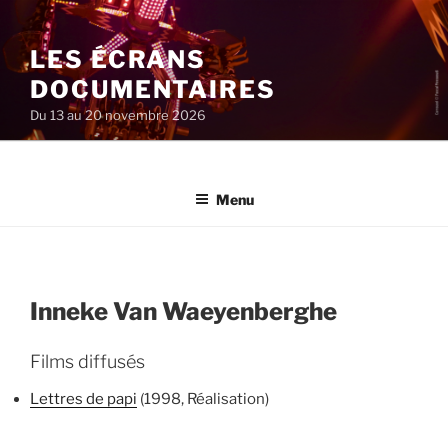
Aller
au
LES ÉCRANS
contenu
principal
DOCUMENTAIRES
Du 13 au 20 novembre 2026
Menu
Inneke Van Waeyenberghe
Films diffusés
Lettres de papi
(1998, Réalisation)