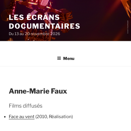
Aller
au
LES ÉCRANS
contenu
principal
DOCUMENTAIRES
Du 13 au 20 novembre 2026
Menu
Anne-Marie Faux
Films diffusés
Face au vent
(2010, Réalisation)