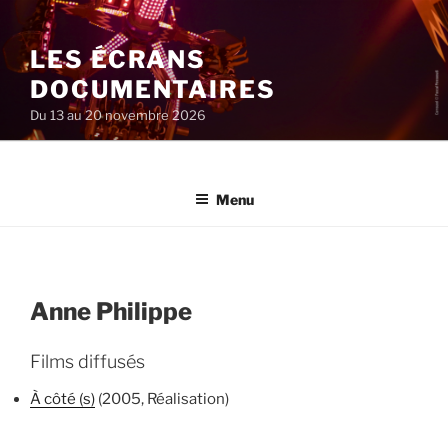
Aller
au
LES ÉCRANS
contenu
principal
DOCUMENTAIRES
Du 13 au 20 novembre 2026
Menu
Anne Philippe
Films diffusés
À côté (s)
(2005, Réalisation)