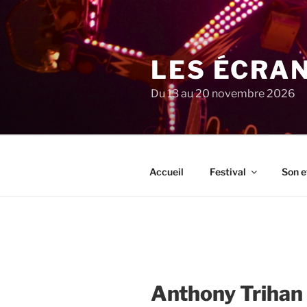
Aller
au
contenu
principal
LES ÉCRA
Du 13 au 20 novembre 2026
Accueil
Festival
Son e
Anthony Trihan