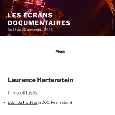
Aller
au
LES ÉCRANS
contenu
principal
DOCUMENTAIRES
Du 13 au 20 novembre 2026
Menu
Laurence Hartenstein
Films diffusés
L’Œil du trotteur
(2000, Réalisation)