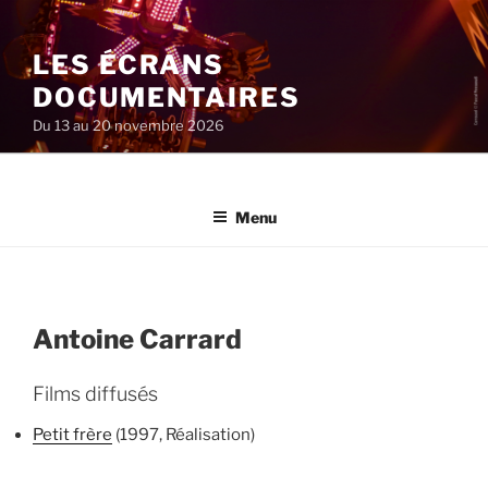
Aller
au
LES ÉCRANS
contenu
principal
DOCUMENTAIRES
Du 13 au 20 novembre 2026
Menu
Antoine Carrard
Films diffusés
Petit frère
(1997, Réalisation)