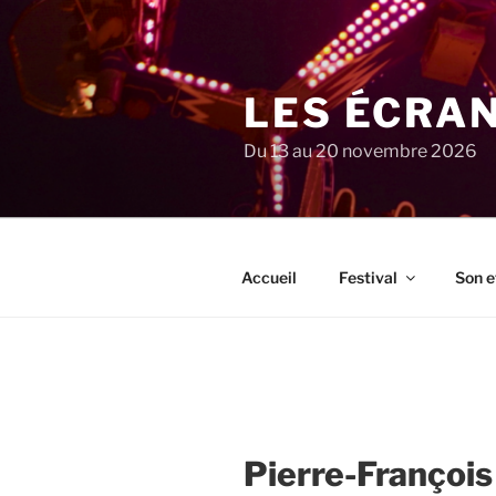
Aller
au
contenu
principal
LES ÉCRA
Du 13 au 20 novembre 2026
Accueil
Festival
Son e
Pierre-Françoi