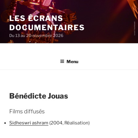
Aller
au
LES ÉCRANS
contenu
principal
DOCUMENTAIRES
Du 13 au 20 novembre 2026
Menu
Bénédicte Jouas
Films diffusés
Sidheswri ashram
(2004, Réalisation)