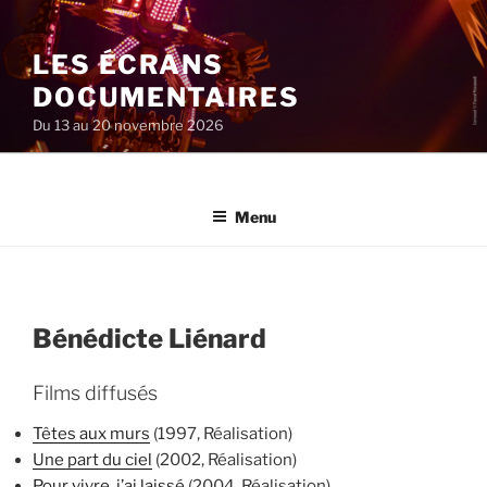
Aller
au
LES ÉCRANS
contenu
principal
DOCUMENTAIRES
Du 13 au 20 novembre 2026
Menu
Bénédicte Liénard
Films diffusés
Têtes aux murs
(1997, Réalisation)
Une part du ciel
(2002, Réalisation)
Pour vivre, j’ai laissé
(2004, Réalisation)