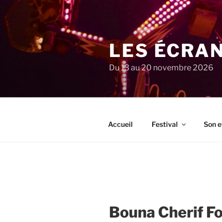
Aller
au
contenu
principal
LES ÉCRA
Du 13 au 20 novembre 2026
Accueil
Festival
Son e
Bouna Cherif F