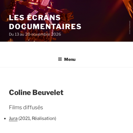
Aller
au
LES ÉCRANS
contenu
principal
DOCUMENTAIRES
Du 13 au 20 novembre 2026
Menu
Coline Beuvelet
Films diffusés
Jura
(2021, Réalisation)