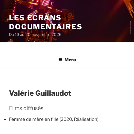
Aller
au
LES ÉCRANS
contenu
principal
DOCUMENTAIRES
Du 13 au 20 novembre 2026
Menu
Valérie Guillaudot
Films diffusés
Femme de mère en fille
(2020, Réalisation)