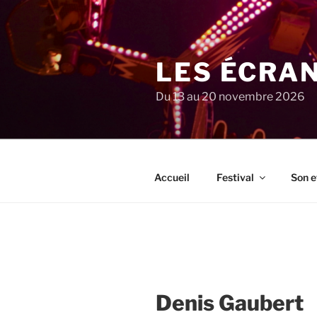
Aller
au
contenu
principal
LES ÉCRA
Du 13 au 20 novembre 2026
Accueil
Festival
Son e
Denis Gaubert