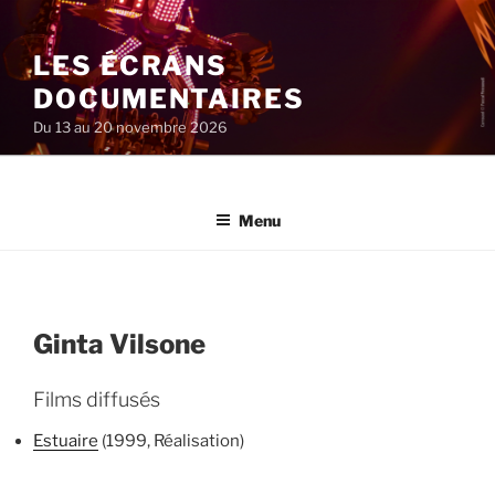
Aller
au
LES ÉCRANS
contenu
principal
DOCUMENTAIRES
Du 13 au 20 novembre 2026
Menu
Ginta Vilsone
Films diffusés
Estuaire
(1999, Réalisation)