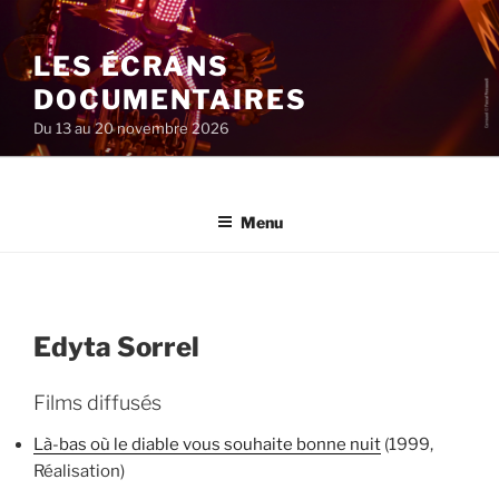
Aller
au
LES ÉCRANS
contenu
principal
DOCUMENTAIRES
Du 13 au 20 novembre 2026
Menu
Edyta Sorrel
Films diffusés
Là-bas où le diable vous souhaite bonne nuit
(1999,
Réalisation)