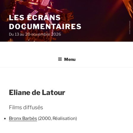
Aller
au
LES ÉCRANS
contenu
principal
DOCUMENTAIRES
Du 13 au 20 novembre 2026
Menu
Eliane de Latour
Films diffusés
Bronx Barbès
(2000, Réalisation)