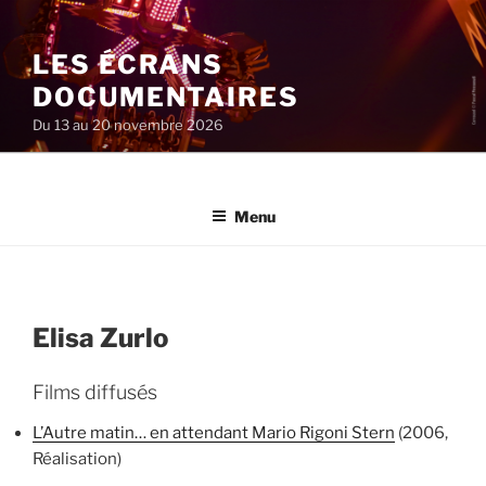
Aller
au
LES ÉCRANS
contenu
principal
DOCUMENTAIRES
Du 13 au 20 novembre 2026
Menu
Elisa Zurlo
Films diffusés
L’Autre matin… en attendant Mario Rigoni Stern
(2006,
Réalisation)