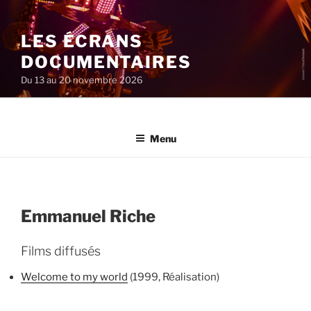
Aller
au
LES ÉCRANS
contenu
principal
DOCUMENTAIRES
Du 13 au 20 novembre 2026
Menu
Emmanuel Riche
Films diffusés
Welcome to my world
(1999, Réalisation)