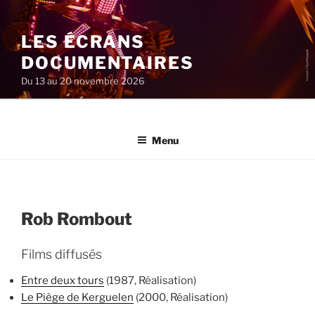
Aller
au
LES ÉCRANS
contenu
principal
DOCUMENTAIRES
Du 13 au 20 novembre 2026
Menu
Rob Rombout
Films diffusés
Entre deux tours
(1987, Réalisation)
Le Piège de Kerguelen
(2000, Réalisation)