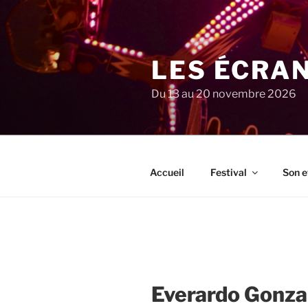
Aller
au
contenu
principal
LES ÉCRA
Du 13 au 20 novembre 2026
Accueil
Festival
Son e
Everardo Gonza