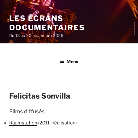
Aller
au
LES ÉCRANS
contenu
principal
DOCUMENTAIRES
Du 13 au 20 novembre 2026
Menu
Felicitas Sonvilla
Films diffusés
Raumstation
(2011, Réalisation)