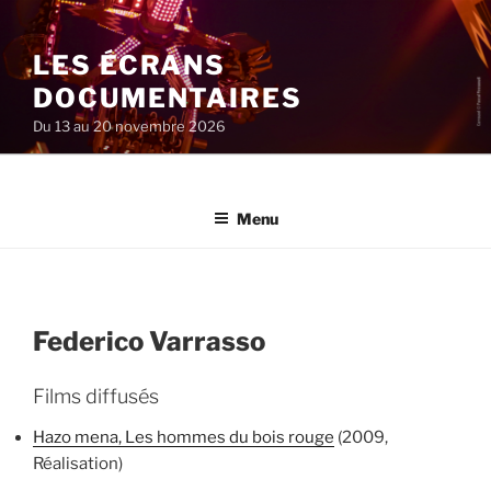
Aller
au
LES ÉCRANS
contenu
principal
DOCUMENTAIRES
Du 13 au 20 novembre 2026
Menu
Federico Varrasso
Films diffusés
Hazo mena, Les hommes du bois rouge
(2009,
Réalisation)