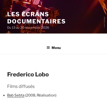
Aller
au
LES ÉCRANS
contenu
principal
DOCUMENTAIRES
Du 13 au 20 novembre 2026
Menu
Frederico Lobo
Films diffusés
Bab Sebta
(2008, Réalisation)