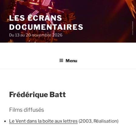
Aller
au
LES ÉCRANS
contenu
principal
DOCUMENTAIRES
Du 13 au 20 novembre 2026
Menu
Frédérique Batt
Films diffusés
Le Vent dans la boîte aux lettres
(2003, Réalisation)