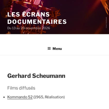
Aller
au
LES ÉCRANS
contenu
principal
DOCUMENTAIRES
Du 13 au 20 novembre 2026
Menu
Gerhard Scheumann
Films diffusés
Kommando 52
(1965, Réalisation)