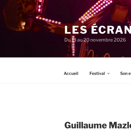
Aller
au
contenu
principal
LES ÉCRA
Du 13 au 20 novembre 2026
Accueil
Festival
Son e
Guillaume Maz