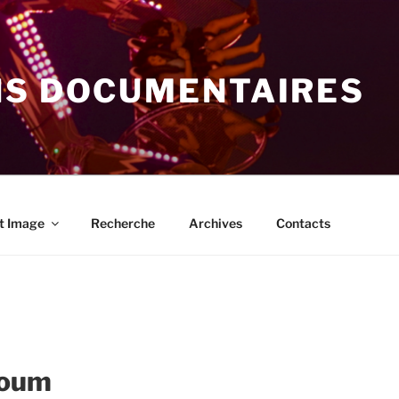
NS DOCUMENTAIRES
t Image
Recherche
Archives
Contacts
loum