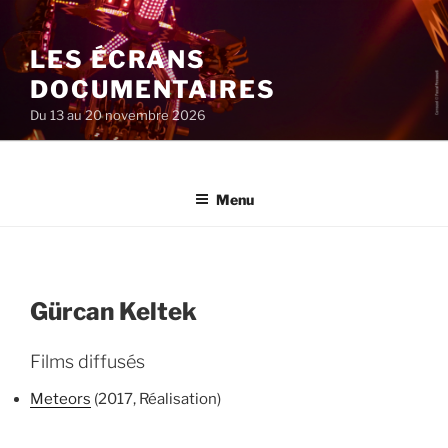
Aller
au
LES ÉCRANS
contenu
principal
DOCUMENTAIRES
Du 13 au 20 novembre 2026
Menu
Gürcan Keltek
Films diffusés
Meteors
(2017, Réalisation)