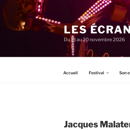
Aller
au
contenu
principal
LES ÉCRA
Du 13 au 20 novembre 2026
Accueil
Festival
Son e
Jacques Malate