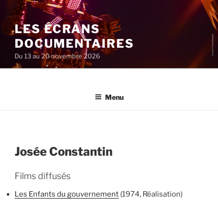
Aller
au
LES ÉCRANS
contenu
principal
DOCUMENTAIRES
Du 13 au 20 novembre 2026
Menu
Josée Constantin
Films diffusés
Les Enfants du gouvernement
(1974, Réalisation)