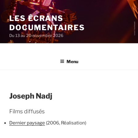
Aller
au
LES ÉCRANS
contenu
principal
DOCUMENTAIRES
Du 13 au 20 novembre 2026
Menu
Joseph Nadj
Films diffusés
Dernier paysage
(2006, Réalisation)