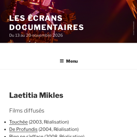
Aller
au
LES ÉCRANS
contenu
principal
DOCUMENTAIRES
Du 13 au 20 novembre 2026
Menu
Laetitia Mikles
Films diffusés
Touchée
(2003, Réalisation)
De Profundis
(2004, Réalisation)
Rien ne s’efface
(2008, Réalisation)