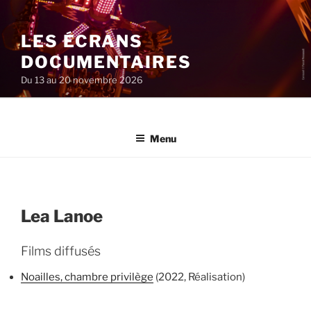
Aller
au
LES ÉCRANS
contenu
principal
DOCUMENTAIRES
Du 13 au 20 novembre 2026
Menu
Lea Lanoe
Films diffusés
Noailles, chambre privilège
(2022, Réalisation)