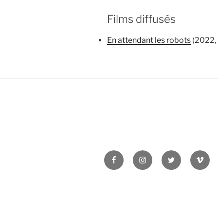
Films diffusés
En attendant les robots
(2022, 
Facebook
Instagram
Twitter
Vime