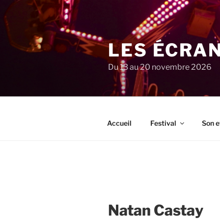
Aller
au
contenu
principal
LES ÉCRA
Du 13 au 20 novembre 2026
Accueil
Festival
Son e
Natan Castay