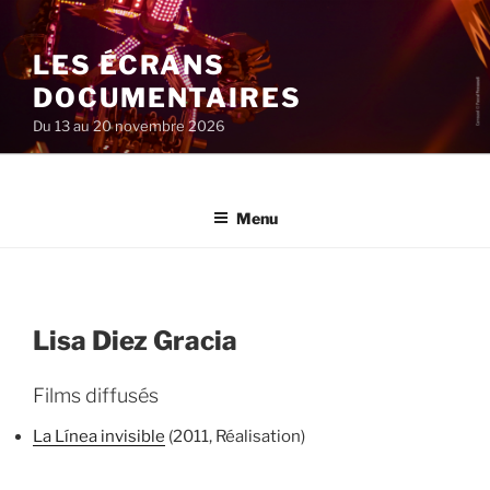
Aller
au
LES ÉCRANS
contenu
principal
DOCUMENTAIRES
Du 13 au 20 novembre 2026
Menu
Lisa Diez Gracia
Films diffusés
La Línea invisible
(2011, Réalisation)