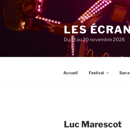
Aller
au
contenu
principal
LES ÉCRA
Du 13 au 20 novembre 2026
Accueil
Festival
Son e
Luc Marescot