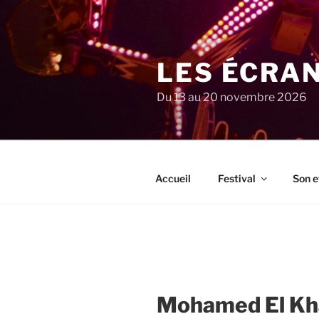
Aller
au
contenu
principal
LES ÉCRA
Du 13 au 20 novembre 2026
Accueil
Festival
Son e
Mohamed El Kh