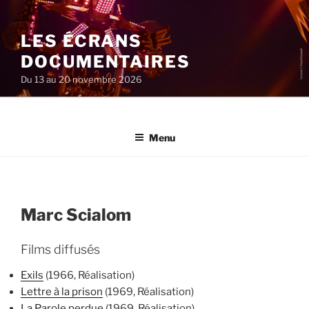
Aller
au
LES ÉCRANS
contenu
principal
DOCUMENTAIRES
Du 13 au 20 novembre 2026
Menu
Marc Scialom
Films diffusés
Exils
(1966, Réalisation)
Lettre à la prison
(1969, Réalisation)
La Parole perdue
(1969, Réalisation)