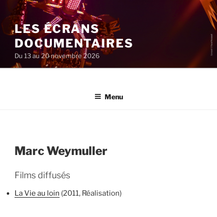
Aller
au
LES ÉCRANS
contenu
principal
DOCUMENTAIRES
Du 13 au 20 novembre 2026
Menu
Marc Weymuller
Films diffusés
La Vie au loin
(2011, Réalisation)