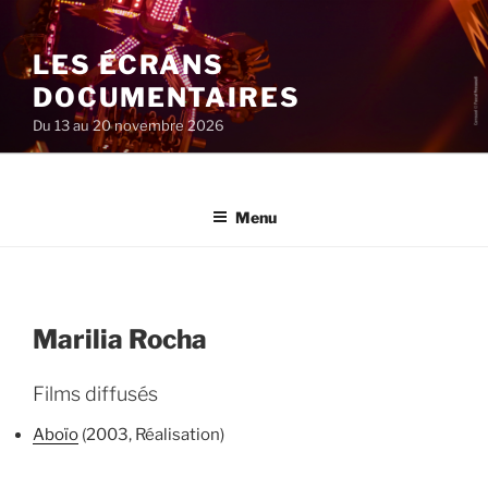
Aller
au
LES ÉCRANS
contenu
principal
DOCUMENTAIRES
Du 13 au 20 novembre 2026
Menu
Marilia Rocha
Films diffusés
Aboïo
(2003, Réalisation)