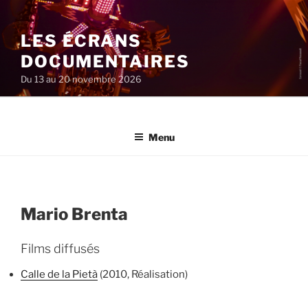
Aller
au
LES ÉCRANS
contenu
principal
DOCUMENTAIRES
Du 13 au 20 novembre 2026
Menu
Mario Brenta
Films diffusés
Calle de la Pietà
(2010, Réalisation)