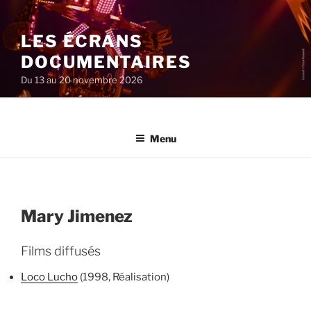
Aller
au
LES ÉCRANS
contenu
principal
DOCUMENTAIRES
Du 13 au 20 novembre 2026
Menu
Mary Jimenez
Films diffusés
Loco Lucho
(1998, Réalisation)