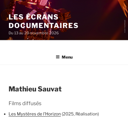
Aller
au
LES ÉCRANS
contenu
principal
DOCUMENTAIRES
Du 13 au 20 novembre 2026
Menu
Mathieu Sauvat
Films diffusés
Les Mystères de l’Horizon
(2025, Réalisation)