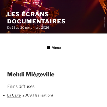
Aller
au
LES ÉCRANS
contenu
principal
DOCUMENTAIRES
Du 13 au 20 novembre 2026
Menu
Mehdi Miègeville
Films diffusés
La Cage
(2009, Réalisation)