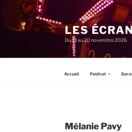
Aller
au
contenu
principal
LES ÉCRA
Du 13 au 20 novembre 2026
Accueil
Festival
Son e
Mélanie Pavy