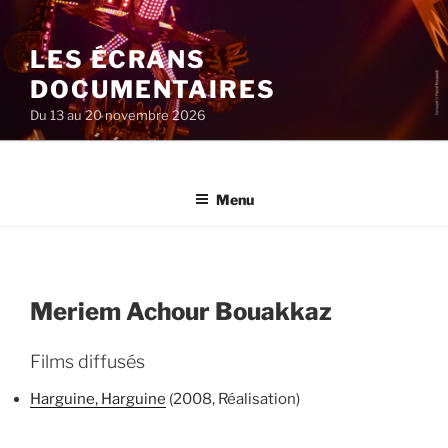
Aller
au
LES ÉCRANS
contenu
principal
DOCUMENTAIRES
Du 13 au 20 novembre 2026
Menu
Meriem Achour Bouakkaz
Films diffusés
Harguine, Harguine
(2008, Réalisation)