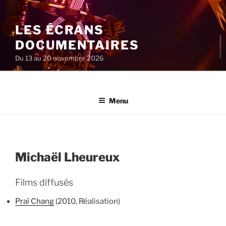
Aller
au
LES ÉCRANS
contenu
principal
DOCUMENTAIRES
Du 13 au 20 novembre 2026
Menu
Michaël Lheureux
Films diffusés
Praï Chang
(2010, Réalisation)