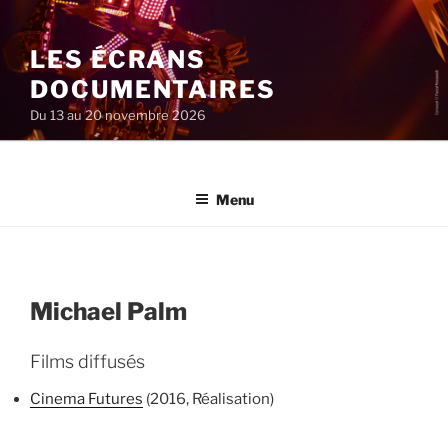
Aller
au
LES ÉCRANS
contenu
principal
DOCUMENTAIRES
Du 13 au 20 novembre 2026
Menu
Michael Palm
Films diffusés
Cinema Futures
(2016, Réalisation)